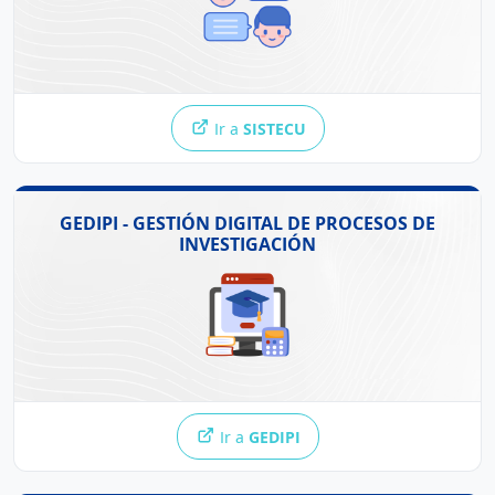
derivar casos y acceder al historial de atención,
fortaleciendo la orientación, el apoyo integral y la
comunicación entre tutores, consejeros y alumnos para
favorecer su desarrollo académico y bienestar.
Ir a
SISTECU
GEDIPI (Gestión Digital de Procesos de Investigación)
GEDIPI - GESTIÓN DIGITAL DE PROCESOS DE
es una plataforma que facilita la gestión integral de los
INVESTIGACIÓN
procesos de investigación académica. Permite a los
estudiantes registrar y administrar sus proyectos, y a los
docentes participar como responsables, asesores o
jurados. Ofrece envío de documentos, seguimiento del
estado de los trámites y recepción de observaciones o
validaciones, garantizando un proceso seguro, eficiente y
transparente.
Ir a
GEDIPI